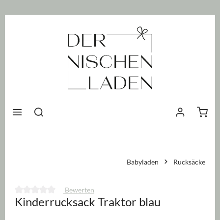
nhalt springen
Waren
Babyladen
Rucksäcke
Bewerten
Kinderrucksack Traktor blau
Durchschnittliche Bewertung von 0 von 5 Sternen