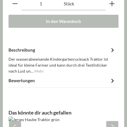
Produkt Anzahl: Gib den gewünschten Wert ein oder be
Stück
In den Warenkorb
Beschreibung
Der wasserabweisende Kindergartenrucksack Traktor ist
ideal für kleine Farmer und kann durch drei Textilsticker
nach Lust un…
Mehr
Bewertungen
Produktgalerie überspringen
Das könnte dir auch gefallen