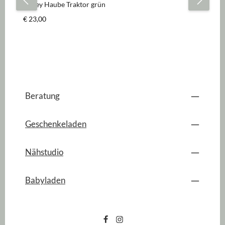
Jersey Haube Traktor grün
Regulärer Preis:
€ 23,00
Beratung
Geschenkeladen
Nähstudio
Babyladen