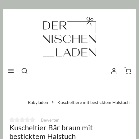
nhalt springen
Waren
Babyladen
Kuscheltiere mit besticktem Halstuch
Bewerten
Kuscheltier Bär braun mit
Durchschnittliche Bewertung von 0 von 5 Sternen
besticktem Halstuch