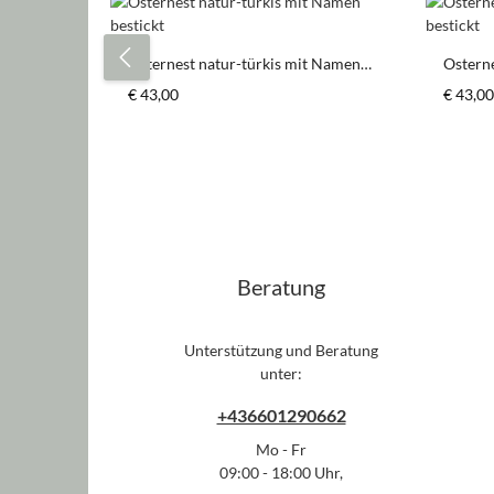
Produktgalerie überspringen
Osternest natur-türkis mit Namen
Ostern
bestickt
bestick
Regulärer Preis:
Regulär
€ 43,00
€ 43,00
Beratung
Unterstützung und Beratung
unter:
+436601290662
Mo - Fr
09:00 - 18:00 Uhr,