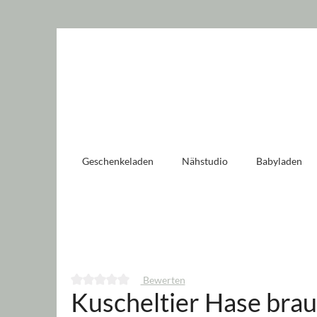
 springen
Zur Hauptnavigation springen
Geschenkeladen
Nähstudio
Babyladen
Bewerten
Kuscheltier Hase brau
Durchschnittliche Bewertung von 0 von 5 Sternen