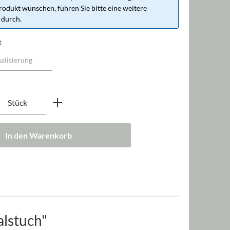
rodukt wünschen, führen Sie bitte eine weitere
 durch.
t
nzahl: Gib den gewünschten Wert ein oder b
Stück
In den Warenkorb
alstuch"