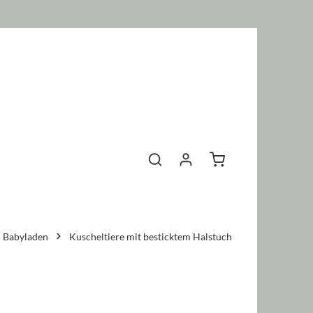
Warenkorb enthält 0 P
Babyladen
Kuscheltiere mit besticktem Halstuch