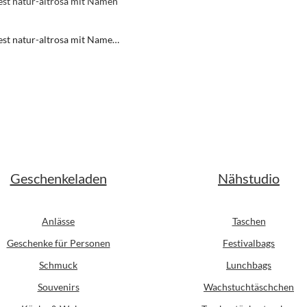
est natur-altrosa mit Namen
t
er Preis:
Geschenkeladen
Nähstudio
Anlässe
Taschen
Geschenke für Personen
Festivalbags
Schmuck
Lunchbags
Souvenirs
Wachstuchtäschchen