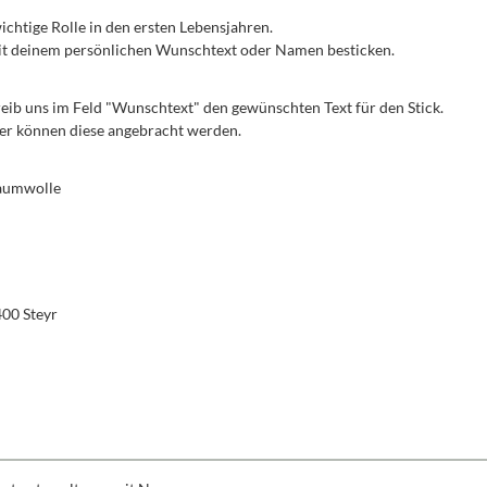
 wichtige Rolle in den ersten Lebensjahren.
 mit deinem persönlichen Wunschtext oder Namen besticken.
reib uns im Feld "Wunschtext" den gewünschten Text für den Stick.
iner können diese angebracht werden.
Baumwolle
400 Steyr