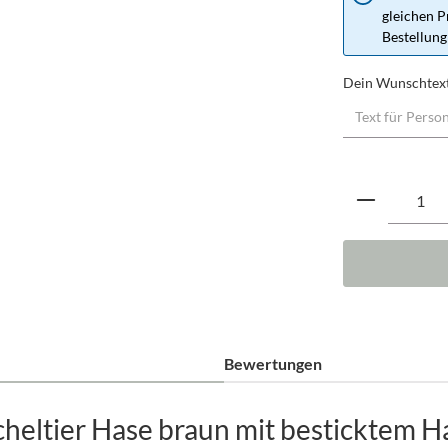
gleichen P
Bestellung
Dein Wunschtex
Produkt A
Bewertungen
eltier Hase braun mit besticktem H