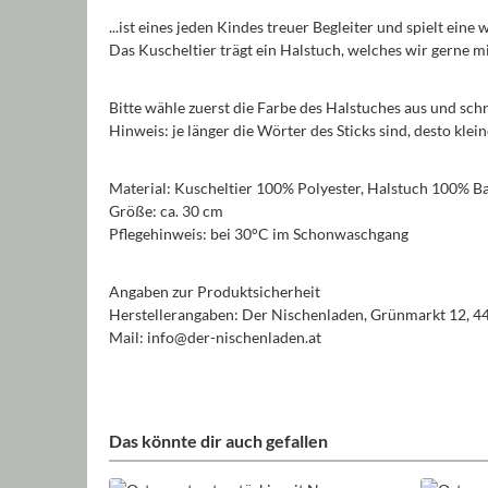
...ist eines jeden Kindes treuer Begleiter und spielt eine
Das Kuscheltier trägt ein Halstuch, welches wir gerne
Bitte wähle zuerst die Farbe des Halstuches aus und sch
Hinweis: je länger die Wörter des Sticks sind, desto kle
Material: Kuscheltier 100% Polyester, Halstuch 100% 
Größe: ca. 30 cm
Pflegehinweis: bei 30°C im Schonwaschgang
Angaben zur Produktsicherheit
Herstellerangaben: Der Nischenladen, Grünmarkt 12, 4
Mail: info@der-nischenladen.at
Das könnte dir auch gefallen