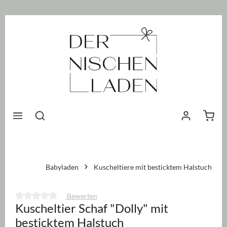
nhalt springen
Waren
Babyladen
Kuscheltiere mit besticktem Halstuch
Bewerten
Kuscheltier Schaf "Dolly" mit
Durchschnittliche Bewertung von 0 von 5 Sternen
besticktem Halstuch