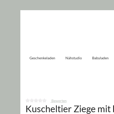
 springen
Zur Hauptnavigation springen
Geschenkeladen
Nähstudio
Babyladen
Bewerten
Kuscheltier Ziege mit
Durchschnittliche Bewertung von 0 von 5 Sternen