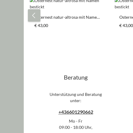
Produktgalerie überspringen
Osternest natur-altrosa mit Namen
Ostern
bestickt
bestick
Regulärer Preis:
Regulär
€ 43,00
€ 43,00
Beratung
Unterstützung und Beratung
unter:
+436601290662
Mo - Fr
09:00 - 18:00 Uhr,