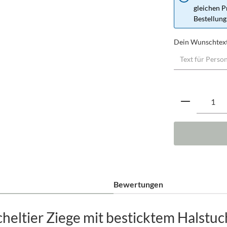
gleichen P
Bestellung
Dein Wunschtex
Produkt A
Bewertungen
eltier Ziege mit besticktem Halstuc