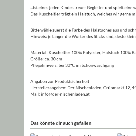
...ist eines jeden Kindes treuer Begleiter und spielt eine
Das Kuscheltier trägt ein Halstuch, welches wir gerne
Bitte wähle zuerst die Farbe des Halstuches aus und sch
Hinweis: je länger die Wörter des Sticks sind, desto kle
Material: Kuscheltier 100% Polyester, Halstuch 100% 
Größe: ca. 30 cm
Pflegehinweis: bei 30°C im Schonwaschgang
Angaben zur Produktsicherheit
Herstellerangaben: Der Nischenladen, Grünmarkt 12, 4
Mail: info@der-nischenladen.at
Das könnte dir auch gefallen