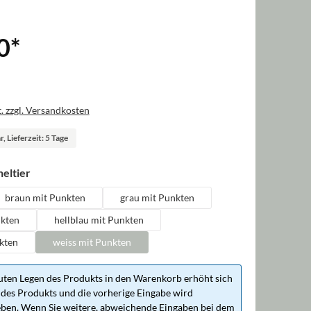
0
*
. zzgl. Versandkosten
, Lieferzeit: 5 Tage
auswählen
eltier
braun mit Punkten
grau mit Punkten
nkten
hellblau mit Punkten
kten
weiss mit Punkten
ten Legen des Produkts in den Warenkorb erhöht sich
des Produkts und die vorherige Eingabe wird
ben. Wenn Sie weitere, abweichende Eingaben bei dem