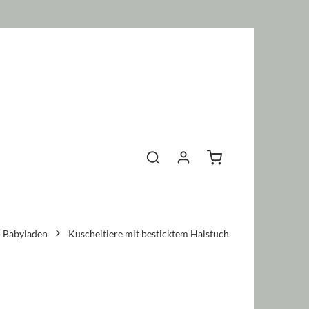
Warenkorb enthält 0 P
Babyladen
Kuscheltiere mit besticktem Halstuch