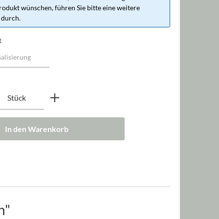
rodukt wünschen, führen Sie bitte eine weitere
 durch.
t
nzahl: Gib den gewünschten Wert ein oder b
Stück
In den Warenkorb
h"