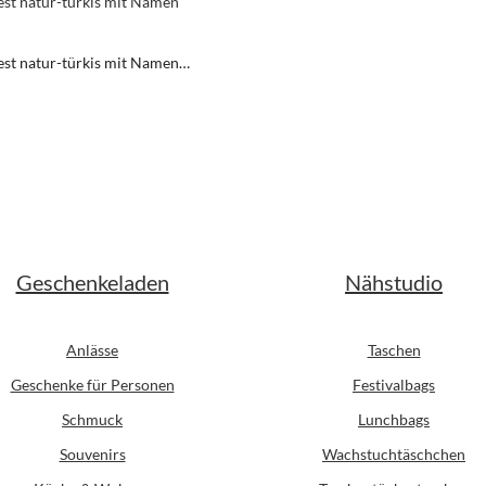
est natur-türkis mit Namen
t
er Preis:
Geschenkeladen
Nähstudio
Anlässe
Taschen
Geschenke für Personen
Festivalbags
Schmuck
Lunchbags
Souvenirs
Wachstuchtäschchen