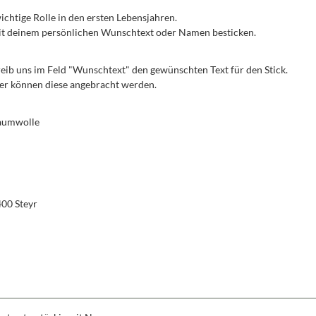
 wichtige Rolle in den ersten Lebensjahren.
 mit deinem persönlichen Wunschtext oder Namen besticken.
reib uns im Feld "Wunschtext" den gewünschten Text für den Stick.
iner können diese angebracht werden.
Baumwolle
400 Steyr