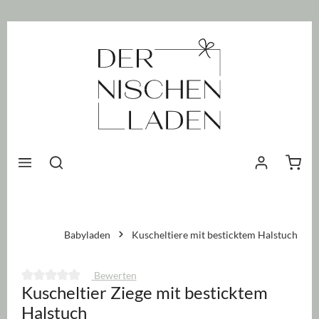
nhalt springen
Waren
Babyladen
Kuscheltiere mit besticktem Halstuch
Bewerten
Kuscheltier Ziege mit besticktem
Durchschnittliche Bewertung von 0 von 5 Sternen
Halstuch