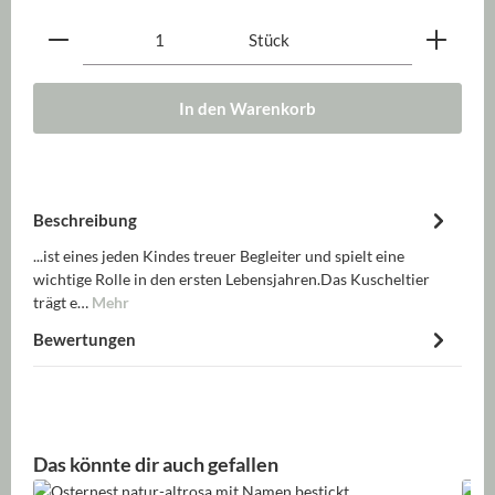
Produkt Anzahl: Gib den gewünschten Wert ein oder be
Stück
In den Warenkorb
Beschreibung
...ist eines jeden Kindes treuer Begleiter und spielt eine
wichtige Rolle in den ersten Lebensjahren.Das Kuscheltier
trägt e…
Mehr
Bewertungen
Produktgalerie überspringen
Das könnte dir auch gefallen