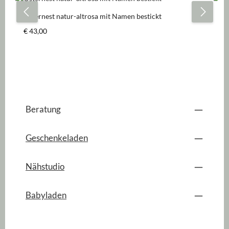
Osternest natur-altrosa mit Namen bestickt
Os
Regulärer Preis:
Re
€ 43,00
€ 
Beratung
Geschenkeladen
Nähstudio
Babyladen