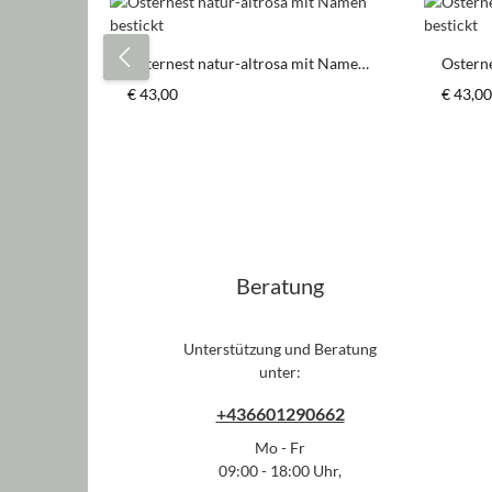
Produktgalerie überspringen
Osternest natur-altrosa mit Namen
Ostern
bestickt
bestick
Regulärer Preis:
Regulär
€ 43,00
€ 43,00
Beratung
Unterstützung und Beratung
unter:
+436601290662
Mo - Fr
09:00 - 18:00 Uhr,