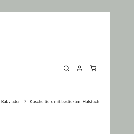
Warenkorb enthält 0 P
Babyladen
Kuscheltiere mit besticktem Halstuch