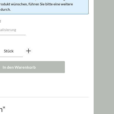
rodukt wünschen, führen Sie bitte eine weitere
 durch.
t
nzahl: Gib den gewünschten Wert ein oder b
Stück
In den Warenkorb
h"