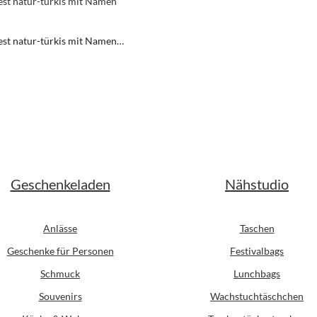
est natur-türkis mit Namen
t
er Preis:
Geschenkeladen
Nähstudio
Anlässe
Taschen
Geschenke für Personen
Festivalbags
Schmuck
Lunchbags
Souvenirs
Wachstuchtäschchen