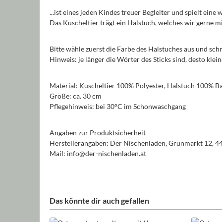
...ist eines jeden Kindes treuer Begleiter und spielt eine
Das Kuscheltier trägt ein Halstuch, welches wir gerne
Bitte wähle zuerst die Farbe des Halstuches aus und sch
Hinweis: je länger die Wörter des Sticks sind, desto kle
Material: Kuscheltier 100% Polyester, Halstuch 100% 
Größe: ca. 30 cm
Pflegehinweis: bei 30°C im Schonwaschgang
Angaben zur Produktsicherheit
Herstellerangaben: Der Nischenladen, Grünmarkt 12, 4
Mail: info@der-nischenladen.at
Das könnte dir auch gefallen