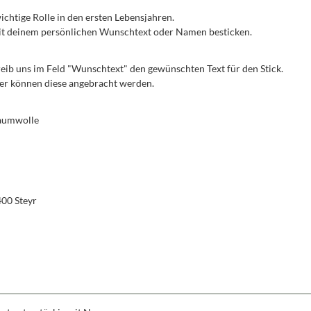
 wichtige Rolle in den ersten Lebensjahren.
 mit deinem persönlichen Wunschtext oder Namen besticken.
reib uns im Feld "Wunschtext" den gewünschten Text für den Stick.
iner können diese angebracht werden.
Baumwolle
400 Steyr