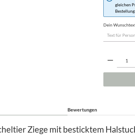
gleichen P
Bestellung
Dein Wunschtex
Produkt A
Bewertungen
eltier Ziege mit besticktem Halstuc