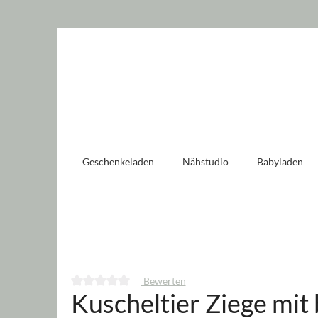
 springen
Zur Hauptnavigation springen
Geschenkeladen
Nähstudio
Babyladen
Bewerten
Kuscheltier Ziege mit
Durchschnittliche Bewertung von 0 von 5 Sternen