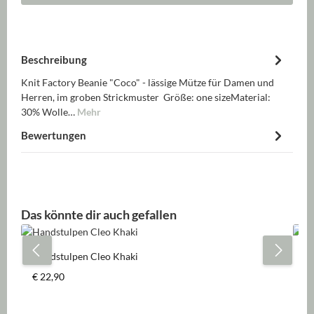
Beschreibung
Knit Factory Beanie "Coco" - lässige Mütze für Damen und
Herren, im groben Strickmuster Größe: one sizeMaterial:
30% Wolle…
Mehr
Bewertungen
Produktgalerie überspringen
Das könnte dir auch gefallen
Handstulpen Cleo Khaki
Dr
Regulärer Preis:
Re
€ 22,90
€ 