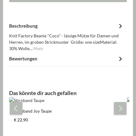
Beschreibung
Knit Factory Beanie "Coco" - lässige Mütze für Damen und
Herren, im groben Strickmuster Größe: one sizeMaterial:
30% Wolle…
Mehr
Bewertungen
Produktgalerie überspringen
Das könnte dir auch gefallen
Stirnband Joy Taupe
Dr
Regulärer Preis:
Re
€ 22,90
€ 