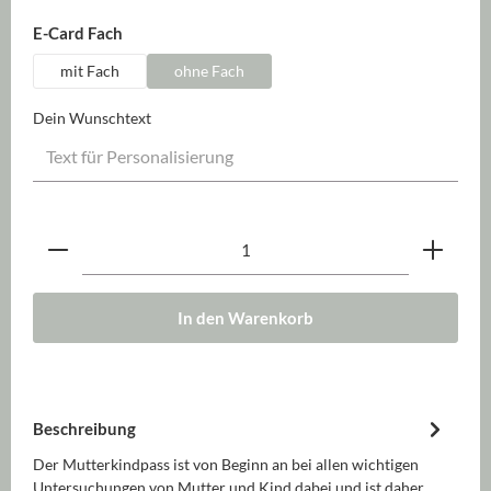
auswählen
E-Card Fach
mit Fach
ohne Fach
Dein Wunschtext
Produkt Anzahl: Gib den gewünschten Wert ein oder be
In den Warenkorb
Beschreibung
Der Mutterkindpass ist von Beginn an bei allen wichtigen
Untersuchungen von Mutter und Kind dabei und ist daher