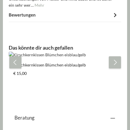
ein sehr wer…
Mehr
Bewertungen
Produktgalerie überspringen
Das könnte dir auch gefallen
Kirschkernkissen Blümchen eisblau/gelb
Regulärer Preis:
€ 15,00
Beratung