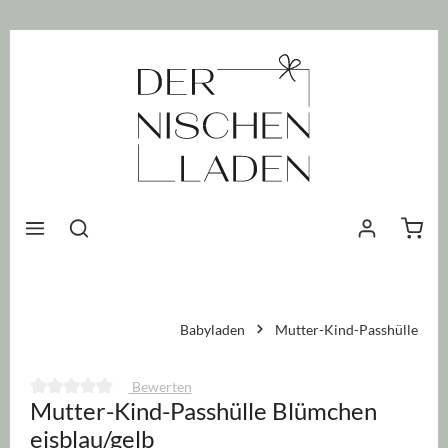
nhalt springen
Waren
Babyladen
Mutter-Kind-Passhülle
Bewerten
Mutter-Kind-Passhülle Blümchen
Durchschnittliche Bewertung von 0 von 5 Sternen
eisblau/gelb