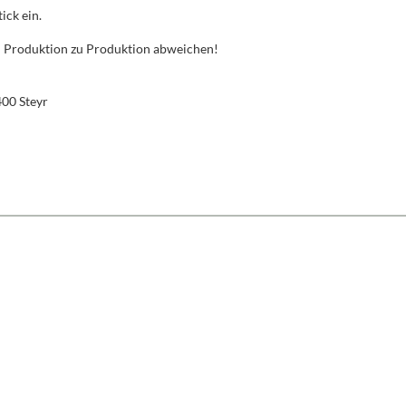
ick ein.
von Produktion zu Produktion abweichen!
400 Steyr
schten Wert ein oder benutze die Schaltfl