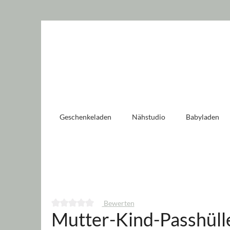
 springen
Zur Hauptnavigation springen
Geschenkeladen
Nähstudio
Babyladen
Bewerten
Mutter-Kind-Passhüll
Durchschnittliche Bewertung von 0 von 5 Sternen