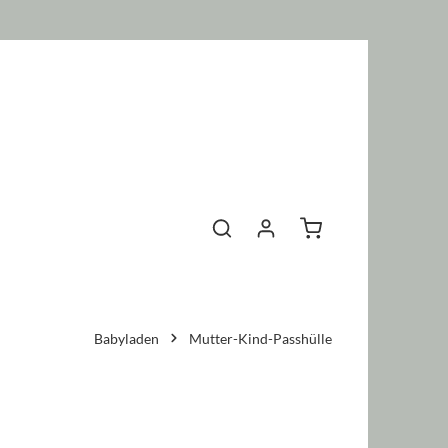
Warenkorb enthält 0 P
Babyladen
Mutter-Kind-Passhülle