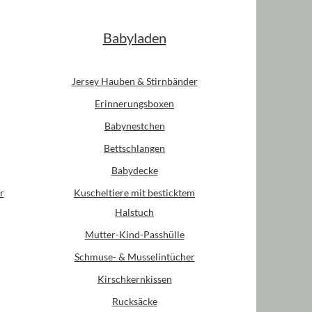
Babyladen
Jersey Hauben & Stirnbänder
Erinnerungsboxen
Babynestchen
Bettschlangen
Babydecke
r
Kuscheltiere mit besticktem
Halstuch
Mutter-Kind-Passhülle
Schmuse- & Musselintücher
Kirschkernkissen
Rucksäcke