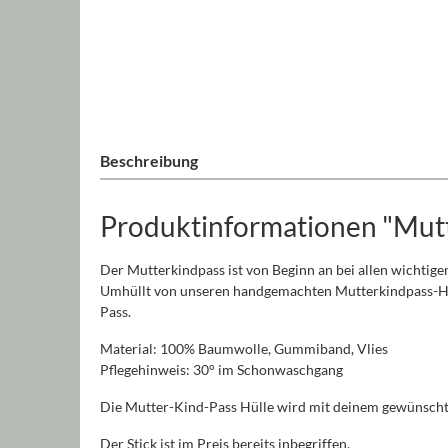
Beschreibung
Produktinformationen "Mutt
Der Mutterkindpass ist von Beginn an bei allen wichtige
Umhüllt von unseren handgemachten Mutterkindpass-Hülle
Pass.
Material: 100% Baumwolle, Gummiband, Vlies
Pflegehinweis: 30° im Schonwaschgang
Die Mutter-Kind-Pass Hülle wird mit deinem gewünschten
Der Stick ist im Preis bereits inbegriffen.