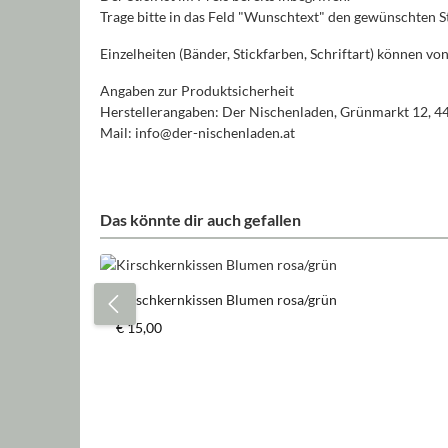
Trage bitte in das Feld "Wunschtext" den gewünschten St
Einzelheiten (Bänder, Stickfarben, Schriftart) können 
Angaben zur Produktsicherheit
Herstellerangaben: Der Nischenladen, Grünmarkt 12, 4
Mail: info@der-nischenladen.at
Das könnte dir auch gefallen
Produktgalerie überspringen
Kirschkernkissen Blumen rosa/grün
Regulärer Preis:
€ 15,00
Produkt Anzahl: Gib den gewün
Stück