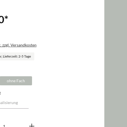
0
*
. zzgl. Versandkosten
, Lieferzeit: 2-5 Tage
swählen
ohne Fach
t
nzahl: Gib den gewünschten Wert ein oder b