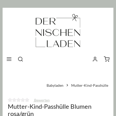
nhalt springen
Waren
Babyladen
Mutter-Kind-Passhülle
Bewerten
Mutter-Kind-Passhülle Blumen
Durchschnittliche Bewertung von 0 von 5 Sternen
rosa/grün