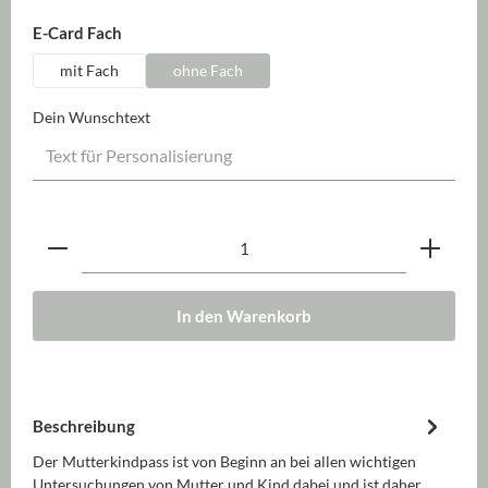
auswählen
E-Card Fach
mit Fach
ohne Fach
Dein Wunschtext
Produkt Anzahl: Gib den gewünschten Wert ein oder be
In den Warenkorb
Beschreibung
Der Mutterkindpass ist von Beginn an bei allen wichtigen
Untersuchungen von Mutter und Kind dabei und ist daher