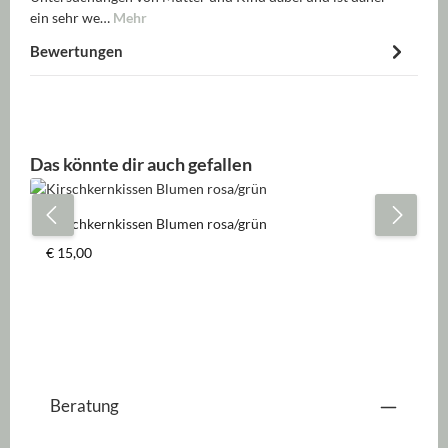
ein sehr we…
Mehr
Bewertungen
Produktgalerie überspringen
Das könnte dir auch gefallen
Kirschkernkissen Blumen rosa/grün
Regulärer Preis:
€ 15,00
Beratung