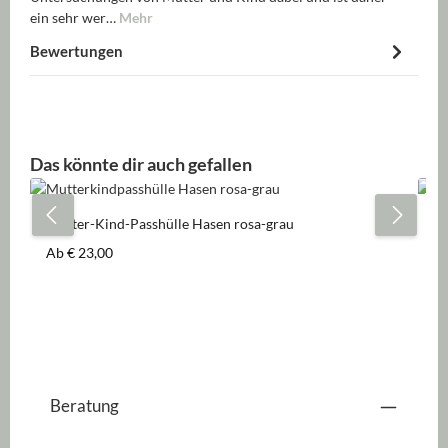
ein sehr wer…
Mehr
Bewertungen
Produktgalerie überspringen
Das könnte dir auch gefallen
Mutter-Kind-Passhülle Hasen rosa-grau
Ki
Regulärer Preis:
Re
Ab
€ 23,00
€ 
Beratung