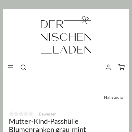
nhalt springen
Waren
Nähstudio
Bewerten
Mutter-Kind-Passhülle
Durchschnittliche Bewertung von 0 von 5 Sternen
Blumenranken grau-mint