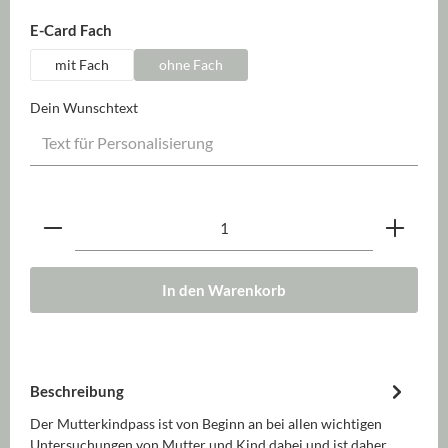
auswählen
E-Card Fach
mit Fach
ohne Fach
Dein Wunschtext
Produkt Anzahl: Gib den gewünschten Wert ein oder be
In den Warenkorb
Beschreibung
Der Mutterkindpass ist von Beginn an bei allen wichtigen
Untersuchungen von Mutter und Kind dabei und ist daher