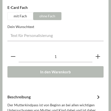
auswählen
E-Card Fach
mit Fach
ohne Fach
Dein Wunschtext
Produkt Anzahl: Gib den gewünschten Wert ein oder be
In den Warenkorb
Beschreibung
Der Mutterkindpass ist von Beginn an bei allen wichtigen
Untersuchungen von Mutter und Kind dabei und ist daher