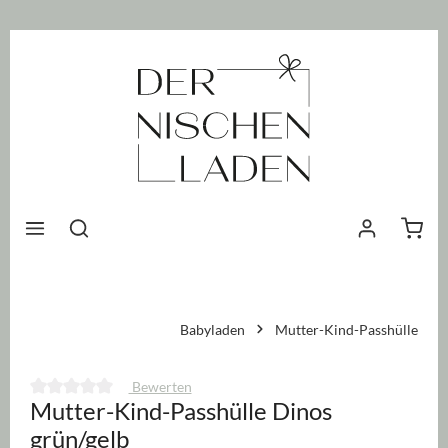
nhalt springen
Waren
Babyladen
Mutter-Kind-Passhülle
Bewerten
Mutter-Kind-Passhülle Dinos
Durchschnittliche Bewertung von 0 von 5 Sternen
grün/gelb