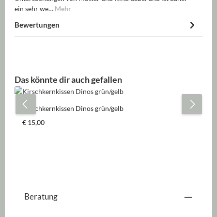
ein sehr we…
Mehr
Bewertungen
Produktgalerie überspringen
Das könnte dir auch gefallen
Kirschkernkissen Dinos grün/gelb
Regulärer Preis:
€ 15,00
Beratung