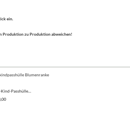
ick ein.
von Produktion zu Produktion abweichen!
-Kind-Passhülle
ranken grau-mint
er Preis:
3,00