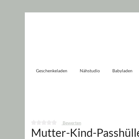
 springen
Zur Hauptnavigation springen
Geschenkeladen
Nähstudio
Babyladen
Bewerten
Mutter-Kind-Passhüll
Durchschnittliche Bewertung von 0 von 5 Sternen