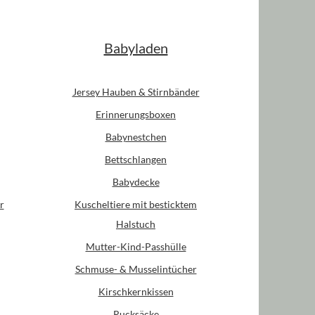
Babyladen
Jersey Hauben & Stirnbänder
Erinnerungsboxen
Babynestchen
Bettschlangen
Babydecke
r
Kuscheltiere mit besticktem
Halstuch
Mutter-Kind-Passhülle
Schmuse- & Musselintücher
Kirschkernkissen
Rucksäcke