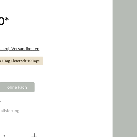
0
*
. zzgl. Versandkosten
 1 Tag, Lieferzeit 10 Tage
swählen
ohne Fach
t
nzahl: Gib den gewünschten Wert ein oder b