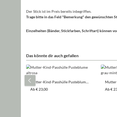
Der Stick ist im Preis bereits inbegriffen.
Trage bitte in das Feld "Bemerkung" den gewünschten St
Einzelheiten (Bänder, Stickfarben, Schriftart) können 
Das könnte dir auch gefallen
Produktgalerie überspringen
Mutter-Kind-Passhülle Pusteblume
Mutter
altrosa
Blumen
Regulärer Preis:
Regulär
Ab
€ 23,00
Ab
€ 2