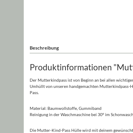
Beschreibung
Produktinformationen "Mutt
Der Mutterkindpass ist von Beginn an bei allen wichtige
Umhüllt von unseren handgemachten Mutterkindpass-Hülle
Pass.
Material: Baumwollstoffe, Gummiband
Reinigung in der Waschmaschine bei 30° im Schonwasc
Die Mutter-Kind-Pass Hülle wird mit deinem gewünschten