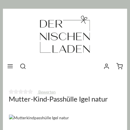
nhalt springen
Waren
Bewerten
Mutter-Kind-Passhülle Igel natur
Durchschnittliche Bewertung von 0 von 5 Sternen
Bildergalerie überspringen