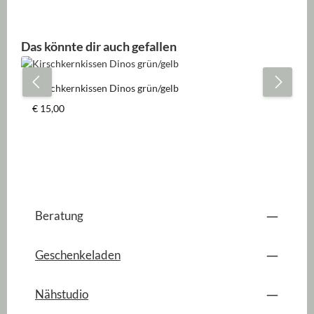
Produktgalerie überspringen
Das könnte dir auch gefallen
Kirschkernkissen Dinos grün/gelb
Regulärer Preis:
€ 15,00
Beratung
Geschenkeladen
Nähstudio