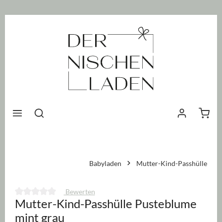
nhalt springen
Waren
Babyladen
Mutter-Kind-Passhülle
Bewerten
Mutter-Kind-Passhülle Pusteblume
Durchschnittliche Bewertung von 0 von 5 Sternen
mint grau