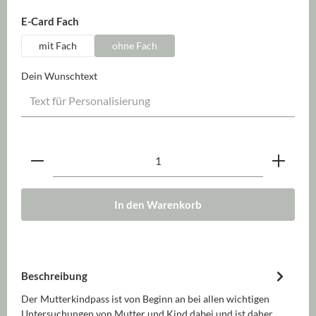
auswählen
E-Card Fach
mit Fach
ohne Fach
Dein Wunschtext
Produkt Anzahl: Gib den gewünschten Wert ein oder be
In den Warenkorb
Beschreibung
Der Mutterkindpass ist von Beginn an bei allen wichtigen
Untersuchungen von Mutter und Kind dabei und ist daher