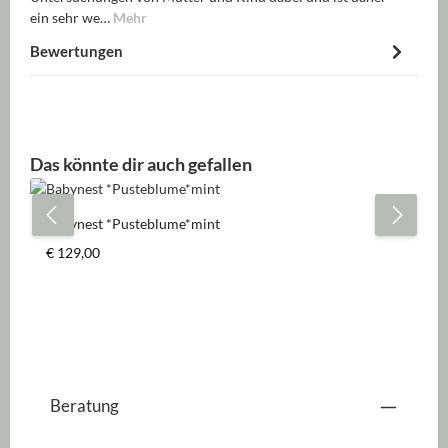
ein sehr we…
Mehr
Bewertungen
Produktgalerie überspringen
Das könnte dir auch gefallen
Babynest *Pusteblume*mint
Regulärer Preis:
€ 129,00
Beratung