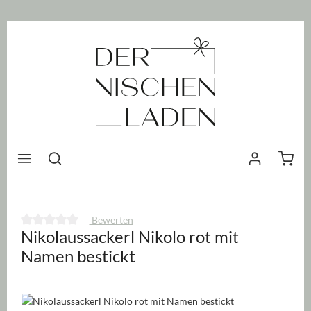
nhalt springen
Waren
Bewerten
Nikolaussackerl Nikolo rot mit
Durchschnittliche Bewertung von 0 von 5 Sternen
Namen bestickt
Bildergalerie überspringen