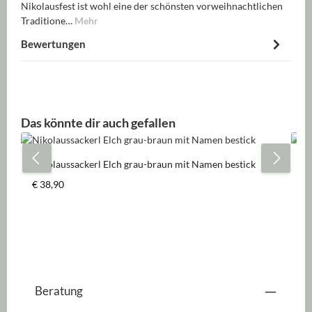
Nikolausfest ist wohl eine der schönsten vorweihnachtlichen
Traditione…
Mehr
Bewertungen
Produktgalerie überspringen
Das könnte dir auch gefallen
Nikolaussackerl Elch grau-braun mit Namen bestick
Ni
Regulärer Preis:
Re
€ 38,90
€ 
Beratung