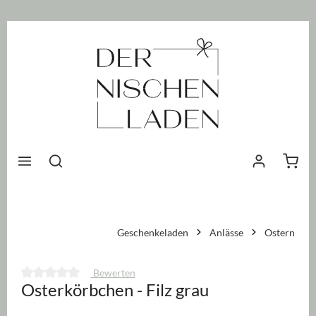
nhalt springen
Waren
Geschenkeladen
Anlässe
Ostern
Bewerten
Osterkörbchen - Filz grau
Durchschnittliche Bewertung von 0 von 5 Sternen