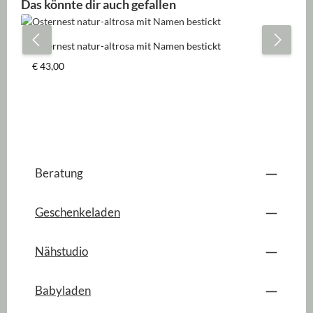
Produktgalerie überspringen
Das könnte dir auch gefallen
Osternest natur-altrosa mit Namen bestickt
Regulärer Preis:
€ 43,00
Beratung
Geschenkeladen
Nähstudio
Babyladen