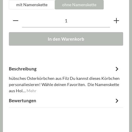
mit Namenskette
ohne Namenskette
Produkt Anzahl: Gib den gewünschten Wert ein oder be
In den Warenkorb
Beschreibung
hübsches Osterkörbchen aus Filz Du kannst dieses Körbchen
personaliesieren! Wähle deinen Favoriten. Die Namenskette
aus Hol…
Mehr
Bewertungen