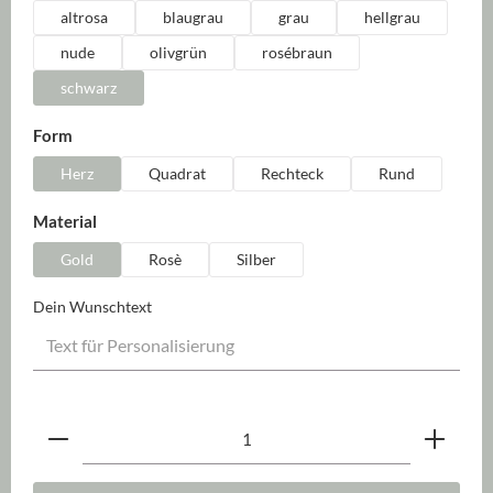
altrosa
blaugrau
grau
hellgrau
nude
olivgrün
rosébraun
schwarz
auswählen
Form
Herz
Quadrat
Rechteck
Rund
auswählen
Material
Gold
Rosè
Silber
Dein Wunschtext
Produkt Anzahl: Gib den gewünschten Wert ein oder be