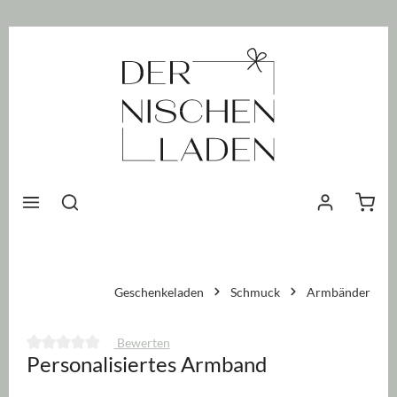
nhalt springen
Waren
Geschenkeladen
Schmuck
Armbänder
Bewerten
Personalisiertes Armband
Durchschnittliche Bewertung von 0 von 5 Sternen