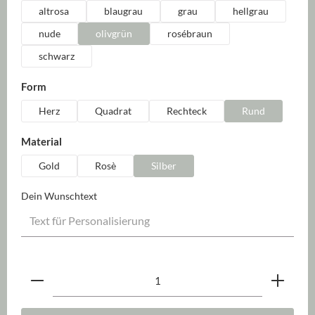
altrosa
blaugrau
grau
hellgrau
nude
olivgrün
rosébraun
schwarz
auswählen
Form
Herz
Quadrat
Rechteck
Rund
auswählen
Material
Gold
Rosè
Silber
Dein Wunschtext
Produkt Anzahl: Gib den gewünschten Wert ein oder be