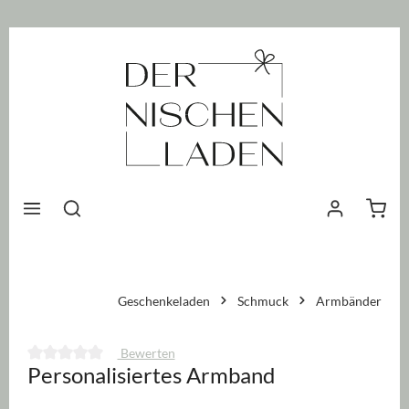
nhalt springen
Waren
Geschenkeladen
Schmuck
Armbänder
Bewerten
Personalisiertes Armband
Durchschnittliche Bewertung von 0 von 5 Sternen