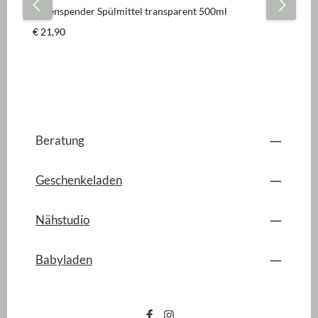
Seifenspender Spülmittel transparent 500ml
Se
Regulärer Preis:
Re
€ 21,90
€ 
Beratung
Geschenkeladen
Nähstudio
Babyladen