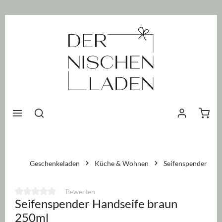
nhalt springen
Waren
Geschenkeladen
Küche & Wohnen
Seifenspender
Bewerten
Seifenspender Handseife braun
Durchschnittliche Bewertung von 0 von 5 Sternen
250ml