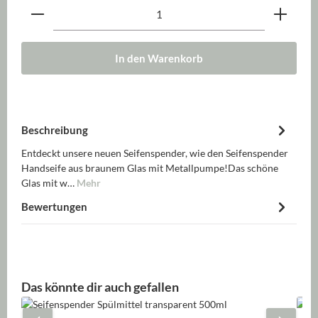
Produkt Anzahl: Gib den gewünschten Wert ein oder be
In den Warenkorb
Beschreibung
Entdeckt unsere neuen Seifenspender, wie den Seifenspender
Handseife aus braunem Glas mit Metallpumpe!Das schöne
Glas mit w…
Mehr
Bewertungen
Produktgalerie überspringen
Das könnte dir auch gefallen