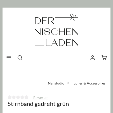
nhalt springen
Waren
Nähstudio
Tücher & Accessoires
Bewerten
Stirnband gedreht grün
Durchschnittliche Bewertung von 0 von 5 Sternen