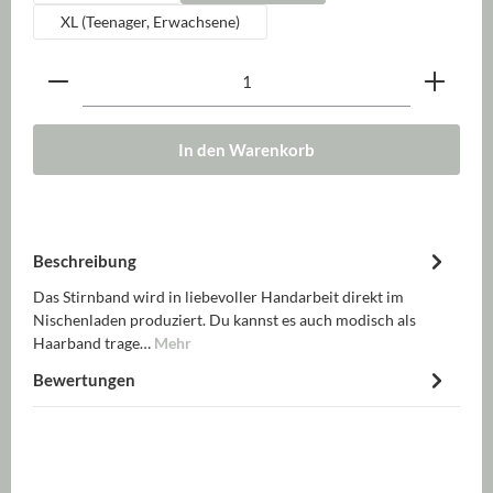
XL (Teenager, Erwachsene)
Produkt Anzahl: Gib den gewünschten Wert ein oder be
In den Warenkorb
Beschreibung
Das Stirnband wird in liebevoller Handarbeit direkt im
Nischenladen produziert. Du kannst es auch modisch als
Haarband trage…
Mehr
Bewertungen