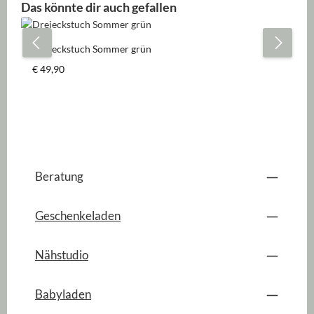
Produktgalerie überspringen
Das könnte dir auch gefallen
Dreieckstuch Sommer grün
Regulärer Preis:
€ 49,90
Beratung
Geschenkeladen
Nähstudio
Babyladen