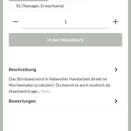
XL (Teenager, Erwachsene)
Produkt Anzahl: Gib den gewünschten Wert ein oder be
In den Warenkorb
Beschreibung
Das Stirnband wird in liebevoller Handarbeit direkt im
Nischenladen produziert. Du kannst es auch modisch als
Haarband trage…
Mehr
Bewertungen