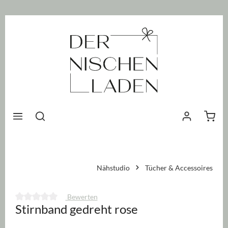
nhalt springen
Waren
Nähstudio
Tücher & Accessoires
Bewerten
Stirnband gedreht rose
Durchschnittliche Bewertung von 0 von 5 Sternen