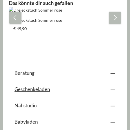
Produktgalerie überspringen
Das könnte dir auch gefallen
Dreieckstuch Sommer rose
Regulärer Preis:
€ 49,90
Beratung
Geschenkeladen
Nähstudio
Babyladen