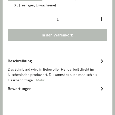
XL (Teenager, Erwachsene)
Produkt Anzahl: Gib den gewünschten Wert ein oder be
In den Warenkorb
Beschreibung
Das Stirnband wird in liebevoller Handarbeit direkt im
Nischenladen produziert. Du kannst es auch modisch als
Haarband trage…
Mehr
Bewertungen