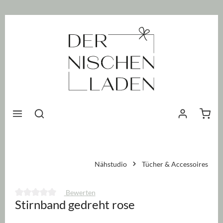
nhalt springen
Waren
Nähstudio
Tücher & Accessoires
Bewerten
Stirnband gedreht rose
Durchschnittliche Bewertung von 0 von 5 Sternen