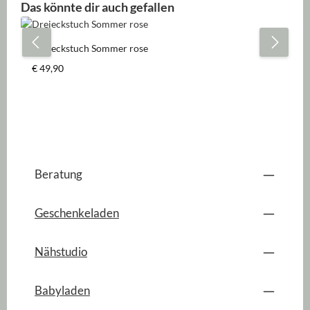
Produktgalerie überspringen
Das könnte dir auch gefallen
Dreieckstuch Sommer rose
Regulärer Preis:
€ 49,90
Beratung
Geschenkeladen
Nähstudio
Babyladen