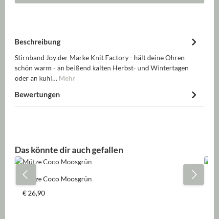
Beschreibung
Stirnband Joy der Marke Knit Factory - hält deine Ohren
schön warm - an beißend kalten Herbst- und Wintertagen
oder an kühl…
Mehr
Bewertungen
Produktgalerie überspringen
Das könnte dir auch gefallen
Mütze Coco Moosgrün
D
Regulärer Preis:
Re
€ 26,90
€ 