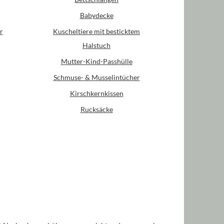
Babydecke
r
Kuscheltiere mit besticktem
Halstuch
Mutter-Kind-Passhülle
Schmuse- & Musselintücher
Kirschkernkissen
Rucksäcke