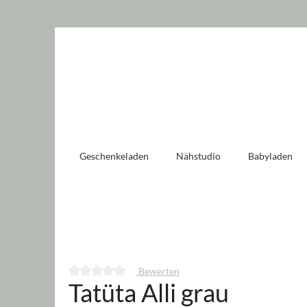
 springen
Zur Hauptnavigation springen
Geschenkeladen
Nähstudio
Babyladen
Bewerten
Tatüta Alli grau
Durchschnittliche Bewertung von 0 von 5 Sternen