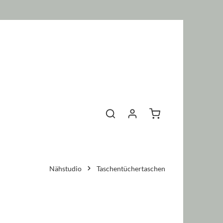
Warenkorb enthält 0 P
Nähstudio
Taschentüchertaschen