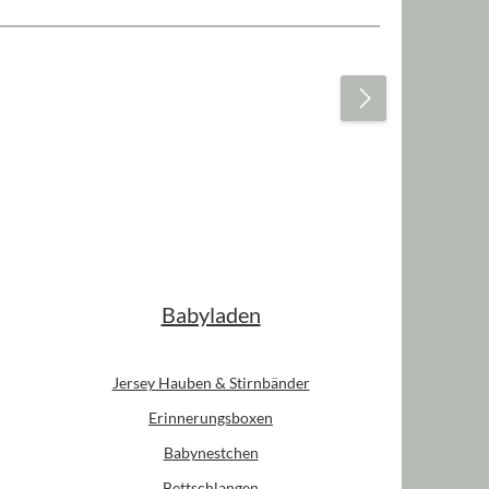
ächen um die Anzahl zu erhöhen oder zu re
Babyladen
Jersey Hauben & Stirnbänder
Erinnerungsboxen
Babynestchen
Bettschlangen