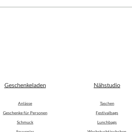
schten Wert ein oder benutze die Schaltfl
Geschenkeladen
Nähstudio
Anlässe
Taschen
Geschenke für Personen
Festivalbags
Schmuck
Lunchbags
Souvenirs
Wachstuchtäschchen