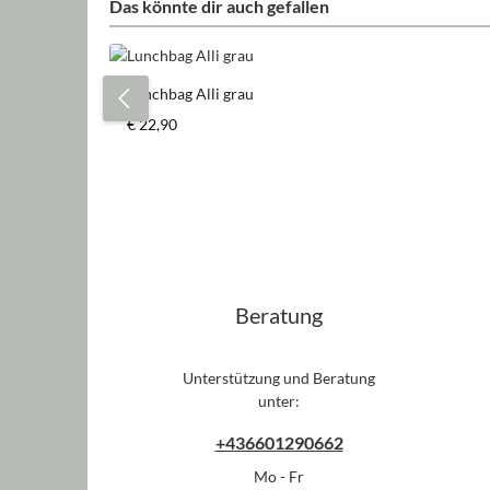
Das könnte dir auch gefallen
Produktgalerie überspringen
Lunchbag Alli grau
Regulärer Preis:
€ 22,90
Produkt Anzahl: Gib den gewün
Stück
Beratung
Unterstützung und Beratung
unter:
+436601290662
Mo - Fr