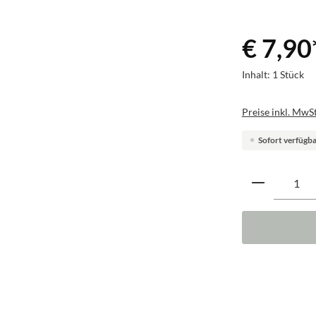
€ 7,90
Inhalt:
1 Stück
Preise inkl. MwSt
Sofort verfügbar
Produkt A