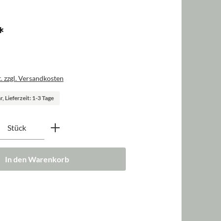
*
. zzgl. Versandkosten
, Lieferzeit: 1-3 Tage
nzahl: Gib den gewünschten Wert ein oder b
Stück
In den Warenkorb