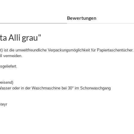
Bewertungen
a Alli grau"
t) ist die umweltfreundliche Verpackungsmöglichkeit für Papiertaschentücher.
ll vermeiden.
geliefert.
weisend)
m Wasser oder in der Waschmaschine bei 30° im Schonwaschgang
teyr