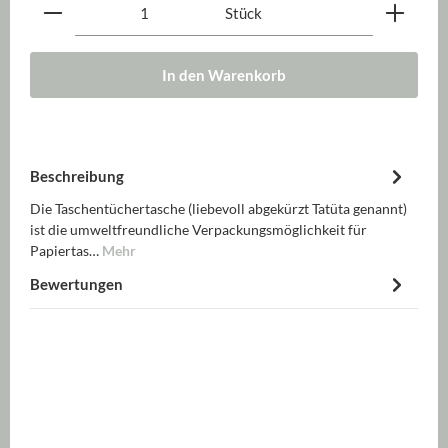
Produkt Anzahl: Gib den gewünschten Wert ein oder be
Stück
In den Warenkorb
Beschreibung
Die Taschentüchertasche (liebevoll abgekürzt Tatüta genannt)
ist die umweltfreundliche Verpackungsmöglichkeit für
Papiertas…
Mehr
Bewertungen