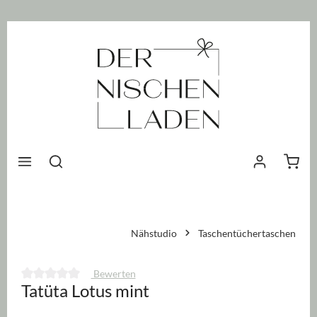
nhalt springen
Waren
Nähstudio
Taschentüchertaschen
Bewerten
Tatüta Lotus mint
Durchschnittliche Bewertung von 0 von 5 Sternen