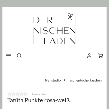
nhalt springen
Waren
Nähstudio
Taschentüchertaschen
Bewerten
Tatüta Punkte rosa-weiß
Durchschnittliche Bewertung von 0 von 5 Sternen