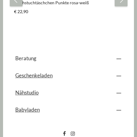
Wachstuchtäschchen Punkte rosa-weiß
Lu
Regulärer Preis:
Re
€ 22,90
€ 
Beratung
Geschenkeladen
Nähstudio
Babyladen