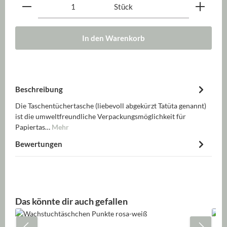
Produkt Anzahl: Gib den gewünschten Wert ein oder be
Stück
In den Warenkorb
Beschreibung
Die Taschentüchertasche (liebevoll abgekürzt Tatüta genannt)
ist die umweltfreundliche Verpackungsmöglichkeit für
Papiertas…
Mehr
Bewertungen
Produktgalerie überspringen
Das könnte dir auch gefallen