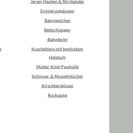
Jersey Hauben & Stirnbänder
Erinnerungsboxen
Babynestchen
Bettschlangen
Babydecke
r
Kuscheltiere mit besticktem
Halstuch
Mutter-Kind-Passhülle
Schmuse- & Musselintücher
Kirschkernkissen
Rucksäcke