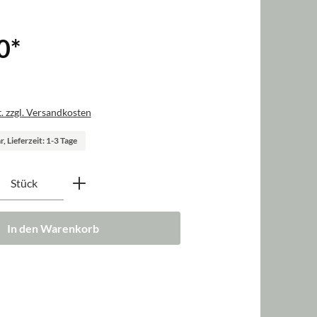
0
*
. zzgl. Versandkosten
, Lieferzeit: 1-3 Tage
nzahl: Gib den gewünschten Wert ein oder b
Stück
In den Warenkorb