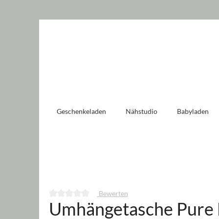
 springen
Zur Hauptnavigation springen
Geschenkeladen
Nähstudio
Babyladen
Bewerten
Umhängetasche Pure 
Durchschnittliche Bewertung von 0 von 5 Sternen