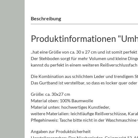
Beschreibung
Produktinformationen "Umh
..hat eine Größe von ca. 30 x 27 cm und ist somit perfekt
Der Stehboden sorgt für mehr Volumen und kleine Dinge
kannst du perfekt in einem weiteren Reißverschlussfach
Die Kombination aus schlichtem Leder und trendigem St
Das Gurtband ist verstellbar, so dass es locker quer ode
Größe: ca. 30x27 cm
Material oben: 100% Baumwolle
Material unten: hochwertiges Kunstleder,
weitere Materialien: leichtläufige Reißverschlüsse, Kar
Pflegehinweis: Tasche bitte nicht in der Waschmaschine
Angaben zur Produktsicherheit
Herstellerangaben: Der Nischenladen, Grünmarkt 12, 4