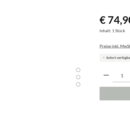
€ 74,9
Inhalt:
1 Stück
Preise inkl. MwSt
Sofort verfügbar
Produkt A