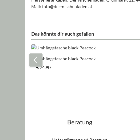
Mail: info@der-nischenladen.at
Das könnte dir auch gefallen
Produktgalerie überspringen
Umhängetasche black Peacock
Regulärer Preis:
€ 74,90
Produkt Anzahl: Gib den gewün
Stück
Beratung
Unterstützung und Beratung