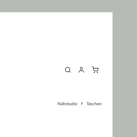
Warenkorb enthält 0 P
Nähstudio
Taschen