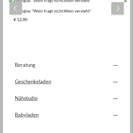
Weinglas *Wein fragt nicht.Wein versteht*
We
Regulärer Preis:
Re
€ 12,90
€ 
Beratung
Geschenkeladen
Nähstudio
Babyladen