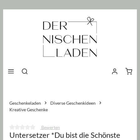
nhalt springen
Waren
Geschenkeladen
Diverse Geschenkideen
Kreative Geschenke
Bewerten
Untersetzer *Du bist die Schönste
Durchschnittliche Bewertung von 0 von 5 Sternen