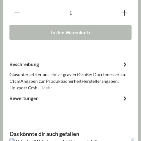
Produkt Anzahl: Gib den gewünschten Wert ein oder be
In den Warenkorb
Beschreibung
Glasuntersetzter aus Holz - graviertGröße: Durchmesser ca.
11cmAngaben zur ProduktsicherheitHerstellerangaben:
Holzpost Gmb…
Mehr
Bewertungen
Produktgalerie überspringen
Das könnte dir auch gefallen