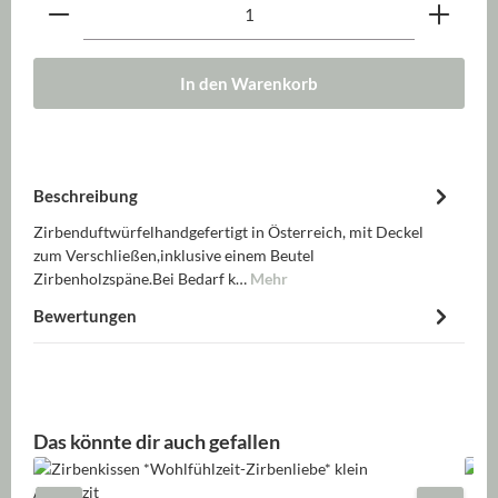
Produkt Anzahl: Gib den gewünschten Wert ein oder be
In den Warenkorb
Beschreibung
Zirbenduftwürfelhandgefertigt in Österreich, mit Deckel
zum Verschließen,inklusive einem Beutel
Zirbenholzspäne.Bei Bedarf k…
Mehr
Bewertungen
Produktgalerie überspringen
Das könnte dir auch gefallen