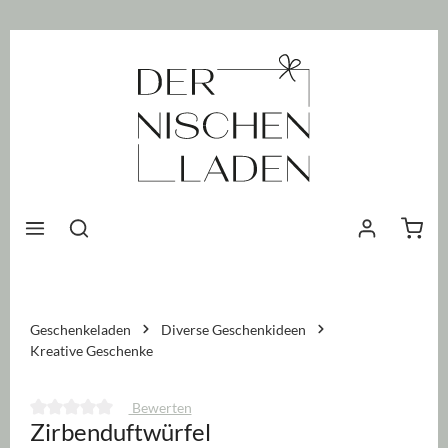
nhalt springen
Waren
Geschenkeladen
Diverse Geschenkideen
Kreative Geschenke
Bewerten
Zirbenduftwürfel
Durchschnittliche Bewertung von 0 von 5 Sternen