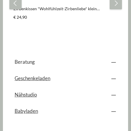
We
Zirbenkissen *Wohlfühlzeit-Zirbenliebe* klein
Anthrazit
Regulärer Preis:
Re
€ 24,90
€ 
Beratung
Geschenkeladen
Nähstudio
Babyladen