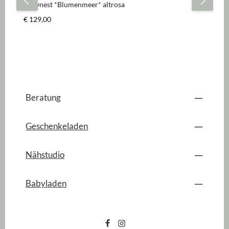
Babynest *Blumenmeer* altrosa
Regulärer Preis:
€ 129,00
Beratung
Geschenkeladen
Nähstudio
Babyladen