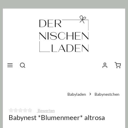
nhalt springen
Waren
Babyladen
Babynestchen
Bewerten
Babynest *Blumenmeer* altrosa
Durchschnittliche Bewertung von 0 von 5 Sternen