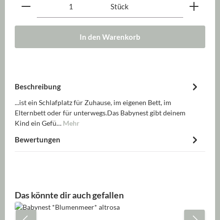
Produkt Anzahl: Gib den gewünschten Wert ein oder be
Stück
In den Warenkorb
Beschreibung
...ist ein Schlafplatz für Zuhause, im eigenen Bett, im
Elternbett oder für unterwegs.Das Babynest gibt deinem
Kind ein Gefü…
Mehr
Bewertungen
Produktgalerie überspringen
Das könnte dir auch gefallen