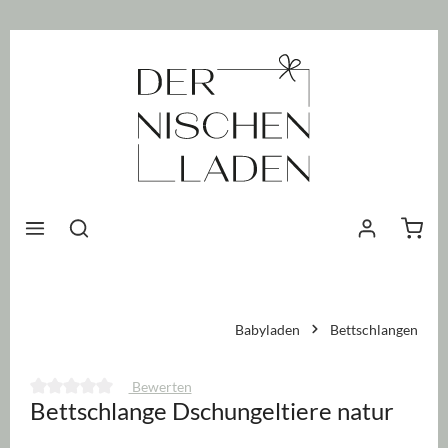
nhalt springen
Waren
Babyladen
Bettschlangen
Bewerten
Bettschlange Dschungeltiere natur
Durchschnittliche Bewertung von 0 von 5 Sternen