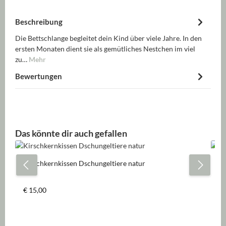
Beschreibung
Die Bettschlange begleitet dein Kind über viele Jahre. In den
ersten Monaten dient sie als gemütliches Nestchen im viel
zu…
Mehr
Bewertungen
Produktgalerie überspringen
Das könnte dir auch gefallen
Kirschkernkissen Dschungeltiere natur
Mu
Va
Regulärer Preis:
Re
€ 15,00
€ 