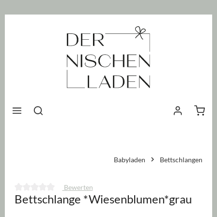
nhalt springen
Waren
Babyladen
Bettschlangen
Bewerten
Bettschlange *Wiesenblumen*grau
Durchschnittliche Bewertung von 0 von 5 Sternen