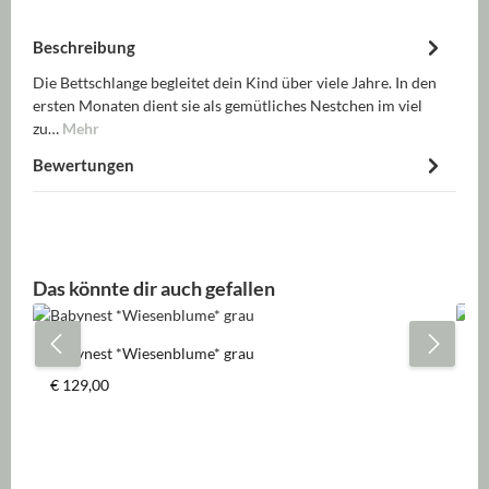
Beschreibung
Die Bettschlange begleitet dein Kind über viele Jahre. In den
ersten Monaten dient sie als gemütliches Nestchen im viel
zu…
Mehr
Bewertungen
Produktgalerie überspringen
Das könnte dir auch gefallen
Babynest *Wiesenblume* grau
Mu
Regulärer Preis:
Re
€ 129,00
€ 