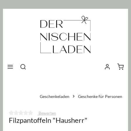
nhalt springen
Waren
Geschenkeladen
Geschenke für Personen
Bewerten
Filzpantoffeln "Hausherr"
Durchschnittliche Bewertung von 0 von 5 Sternen