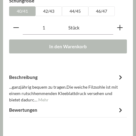
auswählen
Schuhgröße
40/41
42/43
44/45
46/47
Produkt Anzahl: Gib den gewünschten Wert ein oder be
Stück
In den Warenkorb
Beschreibung
...ganzjährig bequem zu tragen.Die weiche Filzsohle ist mit
einem rutschhemmenden Kleeblattdruck versehen und
bietet dadurc…
Mehr
Bewertungen