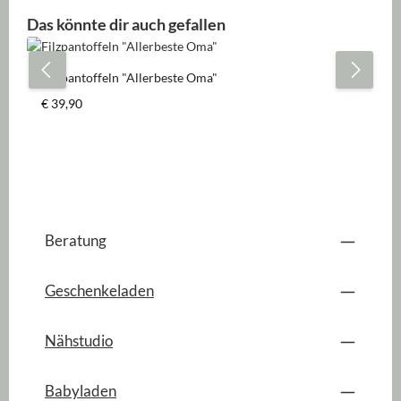
Produktgalerie überspringen
Das könnte dir auch gefallen
Filzpantoffeln "Allerbeste Oma"
Regulärer Preis:
€ 39,90
Beratung
Geschenkeladen
Nähstudio
Babyladen