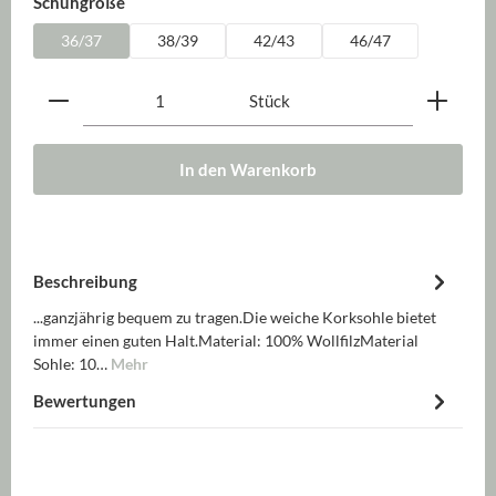
auswählen
Schuhgröße
36/37
38/39
42/43
46/47
Produkt Anzahl: Gib den gewünschten Wert ein oder be
Stück
In den Warenkorb
Beschreibung
...ganzjährig bequem zu tragen.Die weiche Korksohle bietet
immer einen guten Halt.Material: 100% WollfilzMaterial
Sohle: 10…
Mehr
Bewertungen