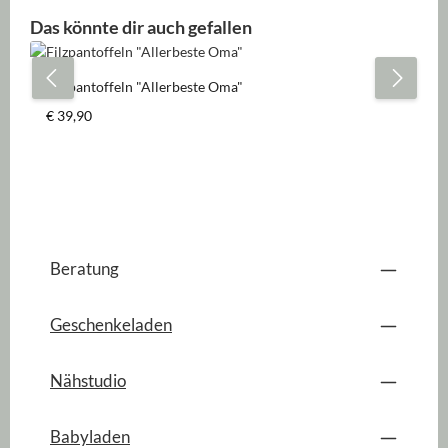
Produktgalerie überspringen
Das könnte dir auch gefallen
Filzpantoffeln "Allerbeste Oma"
Regulärer Preis:
€ 39,90
Beratung
Geschenkeladen
Nähstudio
Babyladen