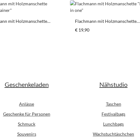
ann mit Holzmanschette
Flachmann mit Holzmanschette
 Trainer"
"Hole in one"
er Preis:
Regulärer Preis:
€ 19,90
schten Wert ein oder benutze die Schaltfl
odukt Anzahl: Gib den gewünschten Wert ein
Produkt Anzahl: G
Stück
Stück
Geschenkeladen
Nähstudio
Anlässe
Taschen
Geschenke für Personen
Festivalbags
Schmuck
Lunchbags
Souvenirs
Wachstuchtäschchen