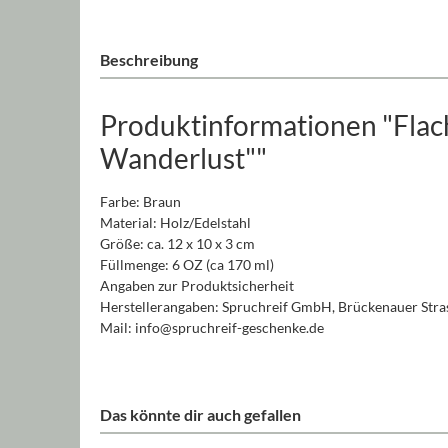
Beschreibung
Produktinformationen "Flac
Wanderlust""
Farbe: Braun
Material: Holz/Edelstahl
Größe: ca. 12 x 10 x 3 cm
Füllmenge: 6 OZ (ca 170 ml)
Angaben zur Produktsicherheit
Herstellerangaben: Spruchreif GmbH, Brückenauer Stras
Mail: info@spruchreif-geschenke.de
Das könnte dir auch gefallen