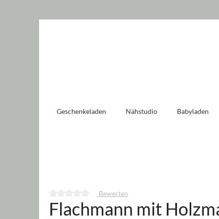
 springen
Zur Hauptnavigation springen
Geschenkeladen
Nähstudio
Babyladen
Bewerten
Flachmann mit Holzma
Durchschnittliche Bewertung von 0 von 5 Sternen