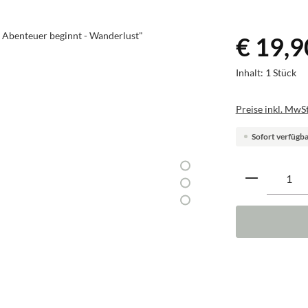
€ 19,9
Inhalt:
1 Stück
Preise inkl. MwSt
Sofort verfügbar
Produkt A