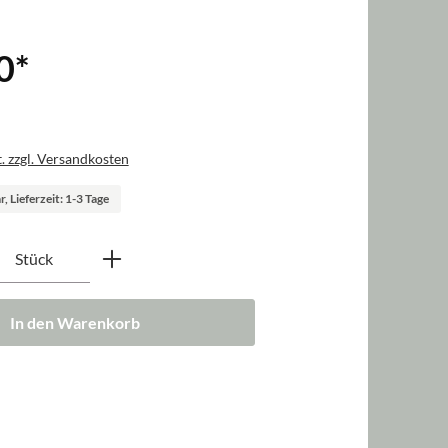
0
*
. zzgl. Versandkosten
, Lieferzeit: 1-3 Tage
nzahl: Gib den gewünschten Wert ein oder b
Stück
In den Warenkorb