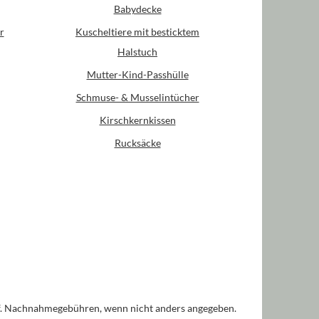
Babydecke
r
Kuscheltiere mit besticktem
Halstuch
Mutter-Kind-Passhülle
Schmuse- & Musselintücher
Kirschkernkissen
Rucksäcke
. Nachnahmegebühren, wenn nicht anders angegeben.