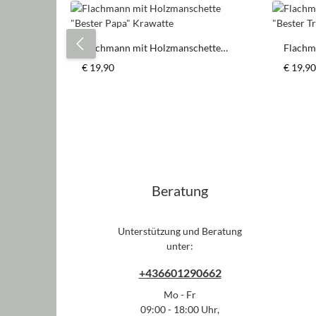
Produktgalerie überspringen
Flachmann mit Holzmanschette
Flachm
"Bester Papa* Krawatte
"Bester
Regulärer Preis:
Regulär
€ 19,90
€ 19,90
Produkt Anzahl: Gib den gewün
Pr
Stück
Beratung
Unterstützung und Beratung
unter:
+436601290662
Mo - Fr
09:00 - 18:00 Uhr,