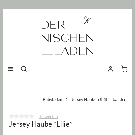
nhalt springen
Waren
Babyladen
Jersey Hauben & Stirnbänder
Bewerten
Jersey Haube *Lilie*
Durchschnittliche Bewertung von 0 von 5 Sternen