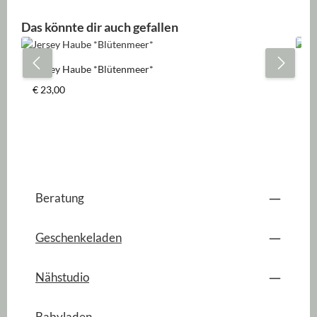
Produktgalerie überspringen
Das könnte dir auch gefallen
Jersey Haube *Blütenmeer*
Je
Regulärer Preis:
Re
€ 23,00
A
Beratung
Geschenkeladen
Nähstudio
Babyladen