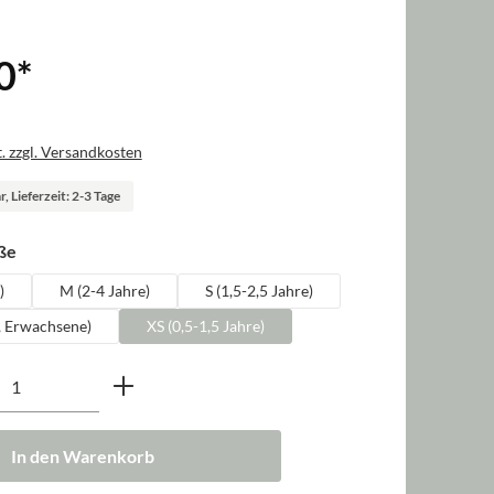
0
*
. zzgl. Versandkosten
, Lieferzeit: 2-3 Tage
auswählen
ße
)
M (2-4 Jahre)
S (1,5-2,5 Jahre)
, Erwachsene)
XS (0,5-1,5 Jahre)
nzahl: Gib den gewünschten Wert ein oder b
In den Warenkorb