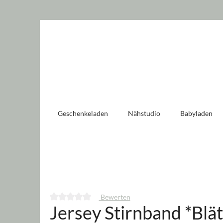
 springen
Zur Hauptnavigation springen
Geschenkeladen
Nähstudio
Babyladen
Bewerten
Jersey Stirnband *Blätt
Durchschnittliche Bewertung von 0 von 5 Sternen