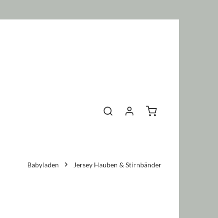
Warenkorb enthält 0 P
Babyladen
Jersey Hauben & Stirnbänder