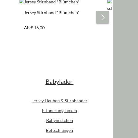
Jersey Stirnband *Blümchen*
Jersey Stirnb
schwarz/wei
Regulärer Preis:
Regulärer Pre
Ab
€ 16,00
Ab
€ 16,00
Babyladen
Jersey Hauben & Stirnbänder
Erinnerungsboxen
Babynestchen
Bettschlangen