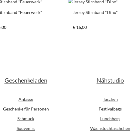
 Stirnband *Feuerwerk*
Jersey Stirnband *Dino*
er Preis:
Regulärer Preis:
6,00
€ 16,00
Geschenkeladen
Nähstudio
Anlässe
Taschen
Geschenke für Personen
Festivalbags
Schmuck
Lunchbags
Souvenirs
Wachstuchtäschchen