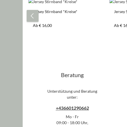
Produktgalerie überspringen
Jersey Stirnband *Kreise*
Jersey
Regulärer Preis:
Regulär
Ab
€ 16,00
Ab
€ 1
Beratung
Unterstützung und Beratung
unter:
+436601290662
Mo - Fr
09:00 - 18:00 Uhr,