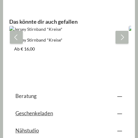
Produktgalerie überspringen
Das könnte dir auch gefallen
Jersey Stirnband *Kreise*
Je
Regulärer Preis:
Re
Ab
€ 16,00
A
Beratung
Geschenkeladen
Nähstudio