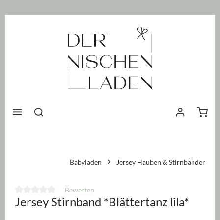
nhalt springen
Waren
Babyladen
Jersey Hauben & Stirnbänder
Bewerten
Jersey Stirnband *Blättertanz lila*
Durchschnittliche Bewertung von 0 von 5 Sternen