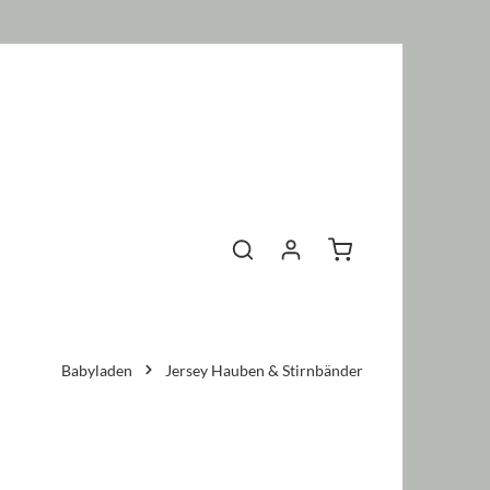
Warenkorb enthält 0 P
Babyladen
Jersey Hauben & Stirnbänder