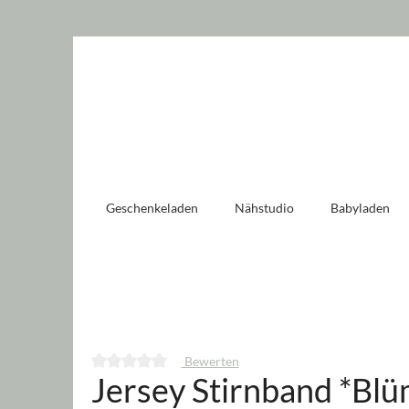
 springen
Zur Hauptnavigation springen
Geschenkeladen
Nähstudio
Babyladen
Bewerten
Jersey Stirnband *Bl
Durchschnittliche Bewertung von 0 von 5 Sternen