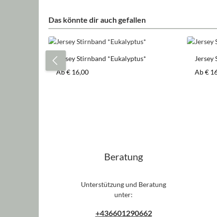
Das könnte dir auch gefallen
Produktgalerie überspringen
Jersey Stirnband *Eukalyptus*
Jersey 
Regulärer Preis:
Regulär
Ab
€ 16,00
Ab
€ 1
Beratung
Unterstützung und Beratung
unter:
+436601290662