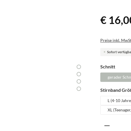
€ 16,0
Preise inkl. MwSt
Sofort verfügbar
auswäh
Schnitt
gerader Schn
Stirnband Grö
L (4-10 Jahre
XL (Teenager
Produkt A