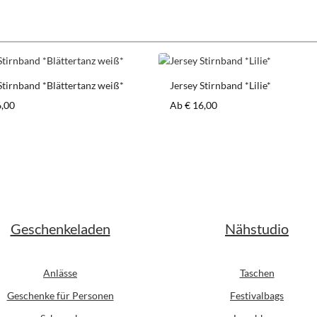
Stirnband *Blättertanz weiß*
Jersey Stirnband *Lilie*
er Preis:
Regulärer Preis:
6,00
Ab
€ 16,00
Geschenkeladen
Nähstudio
Anlässe
Taschen
Geschenke für Personen
Festivalbags