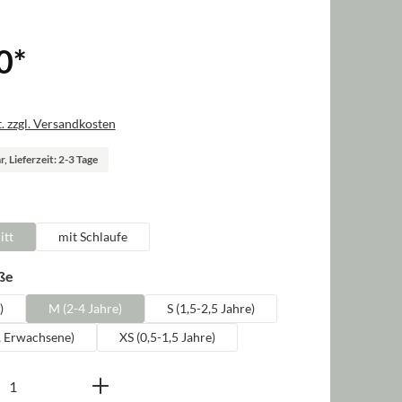
0
*
. zzgl. Versandkosten
, Lieferzeit: 2-3 Tage
len
itt
mit Schlaufe
auswählen
ße
)
M (2-4 Jahre)
S (1,5-2,5 Jahre)
, Erwachsene)
XS (0,5-1,5 Jahre)
nzahl: Gib den gewünschten Wert ein oder b