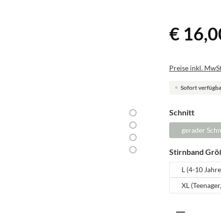
€ 16,0
Preise inkl. MwSt
Sofort verfügbar
auswäh
Schnitt
gerader Schn
Stirnband Grö
L (4-10 Jahre
XL (Teenager
Produkt A