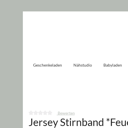
 springen
Zur Hauptnavigation springen
Geschenkeladen
Nähstudio
Babyladen
Bewerten
Jersey Stirnband *Fe
Durchschnittliche Bewertung von 0 von 5 Sternen