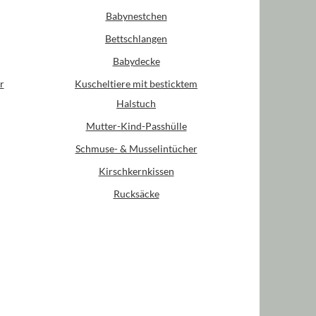
Babynestchen
Bettschlangen
Babydecke
r
Kuscheltiere mit besticktem
Halstuch
Mutter-Kind-Passhülle
Schmuse- & Musselintücher
Kirschkernkissen
Rucksäcke