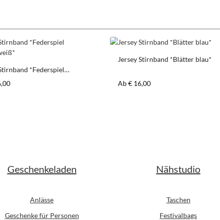
Jersey Stirnband *Blätter blau*
Stirnband *Federspiel
z/weiß*
er Preis:
Regulärer Preis:
6,00
Ab
€ 16,00
Geschenkeladen
Nähstudio
Anlässe
Taschen
Geschenke für Personen
Festivalbags