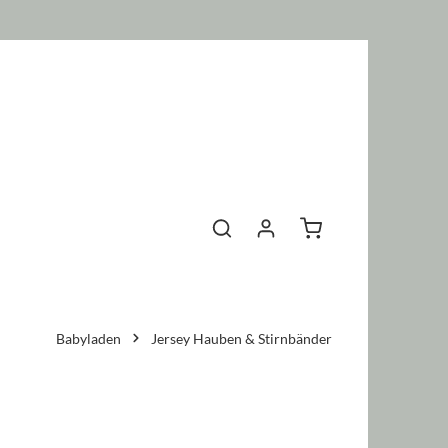
Warenkorb enthält 0 P
Babyladen
Jersey Hauben & Stirnbänder