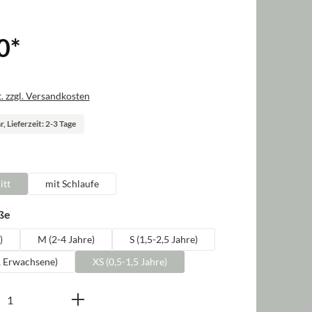
0
*
. zzgl. Versandkosten
, Lieferzeit: 2-3 Tage
len
itt
mit Schlaufe
auswählen
ße
)
M (2-4 Jahre)
S (1,5-2,5 Jahre)
, Erwachsene)
XS (0,5-1,5 Jahre)
nzahl: Gib den gewünschten Wert ein oder b