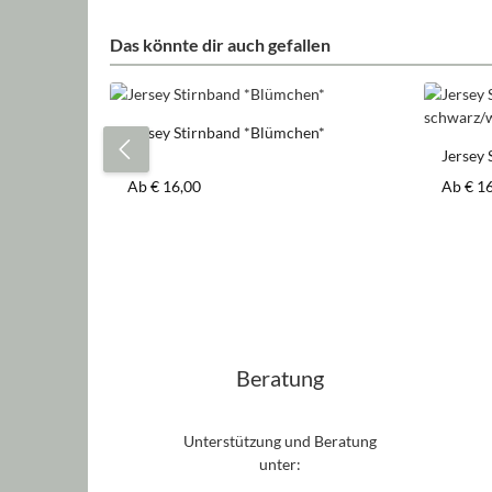
Das könnte dir auch gefallen
Produktgalerie überspringen
Jersey Stirnband *Blümchen*
Jersey 
schwar
Regulärer Preis:
Regulär
Ab
€ 16,00
Ab
€ 1
Beratung
Unterstützung und Beratung
unter: