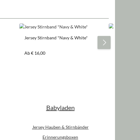
Jersey Stirnband *Navy & White*
Jersey Stirnb
Regulärer Preis:
Regulärer Pre
Ab
€ 16,00
Ab
€ 16,00
Babyladen
Jersey Hauben & Stirnbänder
Erinnerungsboxen