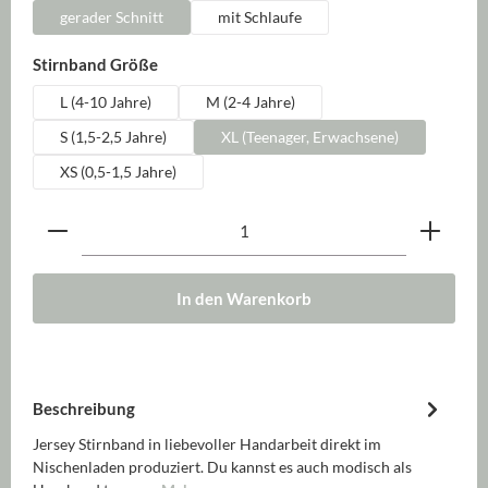
gerader Schnitt
mit Schlaufe
auswählen
Stirnband Größe
L (4-10 Jahre)
M (2-4 Jahre)
S (1,5-2,5 Jahre)
XL (Teenager, Erwachsene)
XS (0,5-1,5 Jahre)
Produkt Anzahl: Gib den gewünschten Wert ein oder be
In den Warenkorb
Beschreibung
Jersey Stirnband in liebevoller Handarbeit direkt im
Nischenladen produziert. Du kannst es auch modisch als