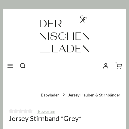
nhalt springen
Waren
Babyladen
Jersey Hauben & Stirnbänder
Bewerten
Jersey Stirnband *Grey*
Durchschnittliche Bewertung von 0 von 5 Sternen