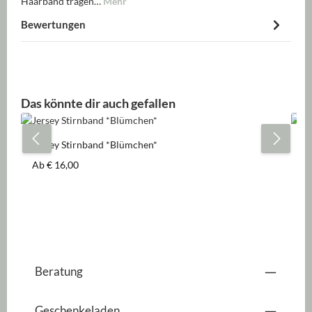
Haarband tragen…
Mehr
Bewertungen
Produktgalerie überspringen
Das könnte dir auch gefallen
Jersey Stirnband *Blümchen*
Je
Regulärer Preis:
Re
Ab
€ 16,00
A
Beratung
Geschenkeladen