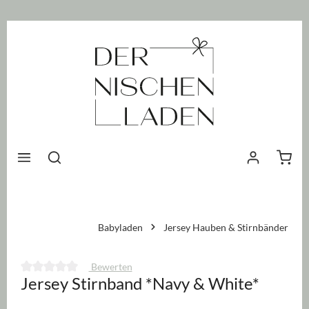
nhalt springen
Waren
Babyladen
Jersey Hauben & Stirnbänder
Bewerten
Jersey Stirnband *Navy & White*
Durchschnittliche Bewertung von 0 von 5 Sternen