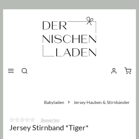
nhalt springen
Waren
Babyladen
Jersey Hauben & Stirnbänder
Bewerten
Jersey Stirnband *Tiger*
Durchschnittliche Bewertung von 0 von 5 Sternen