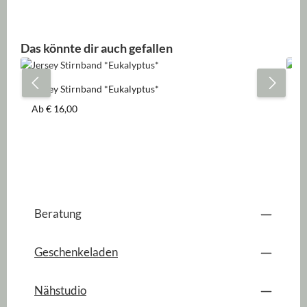
Produktgalerie überspringen
Das könnte dir auch gefallen
Jersey Stirnband *Eukalyptus*
Je
Regulärer Preis:
Re
Ab
€ 16,00
A
Beratung
Geschenkeladen
Nähstudio