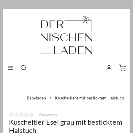
nhalt springen
Waren
Babyladen
Kuscheltiere mit besticktem Halstuch
Bewerten
Kuscheltier Esel grau mit besticktem
Durchschnittliche Bewertung von 0 von 5 Sternen
Halstuch