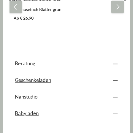
Schmusetuch Blätter grün
Sc
Regulärer Preis:
Re
Ab
€ 26,90
A
Beratung
Geschenkeladen
Nähstudio
Babyladen