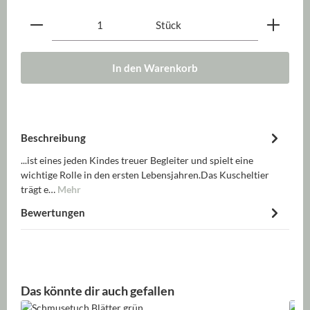
Produkt Anzahl: Gib den gewünschten Wert ein oder be
Stück
In den Warenkorb
Beschreibung
...ist eines jeden Kindes treuer Begleiter und spielt eine
wichtige Rolle in den ersten Lebensjahren.Das Kuscheltier
trägt e…
Mehr
Bewertungen
Produktgalerie überspringen
Das könnte dir auch gefallen