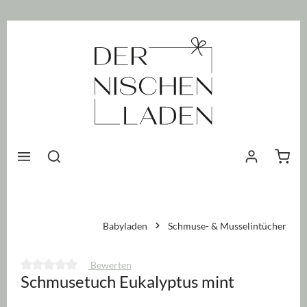
nhalt springen
Waren
Babyladen
Schmuse- & Musselintücher
Bewerten
Schmusetuch Eukalyptus mint
Durchschnittliche Bewertung von 0 von 5 Sternen