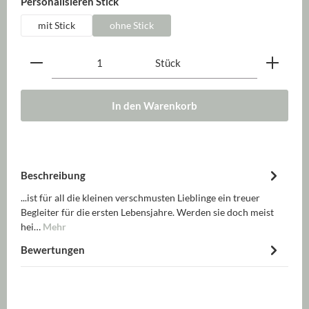
auswählen
Personalisieren Stick
mit Stick
ohne Stick
Produkt Anzahl: Gib den gewünschten Wert ein oder be
Stück
In den Warenkorb
Beschreibung
...ist für all die kleinen verschmusten Lieblinge ein treuer
Begleiter für die ersten Lebensjahre. Werden sie doch meist
hei…
Mehr
Bewertungen