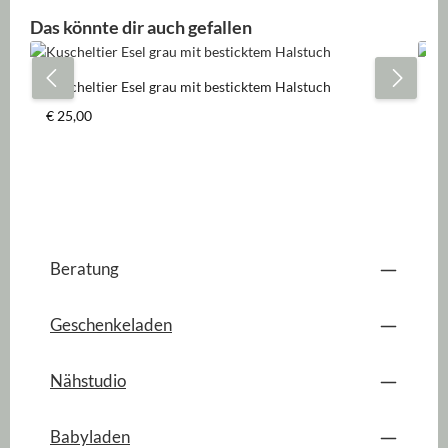
Produktgalerie überspringen
Das könnte dir auch gefallen
Kuscheltier Esel grau mit besticktem Halstuch
Be
Regulärer Preis:
Re
€ 25,00
A
Beratung
Geschenkeladen
Nähstudio
Babyladen