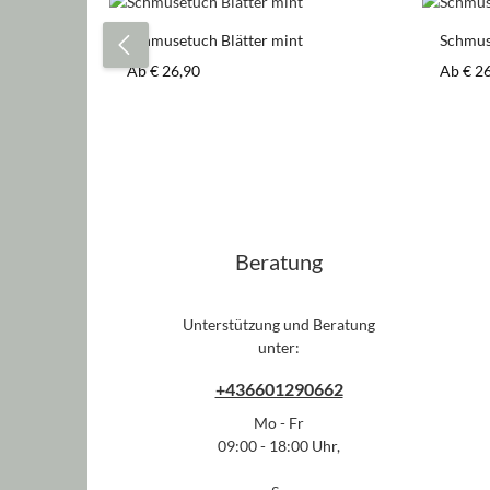
Produktgalerie überspringen
Schmusetuch Blätter mint
Schmus
Regulärer Preis:
Regulär
Ab
€ 26,90
Ab
€ 2
Beratung
Unterstützung und Beratung
unter:
+436601290662
Mo - Fr
09:00 - 18:00 Uhr,