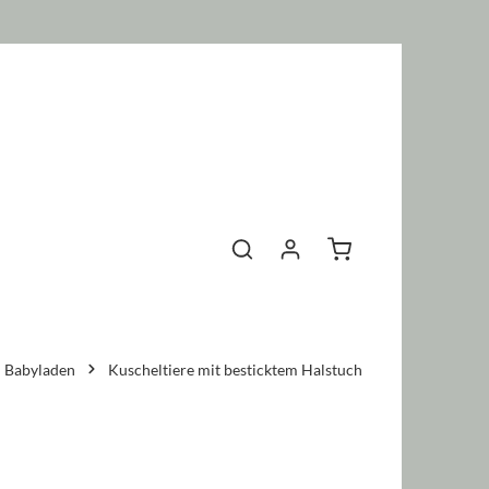
Warenkorb enthält 0 P
Babyladen
Kuscheltiere mit besticktem Halstuch