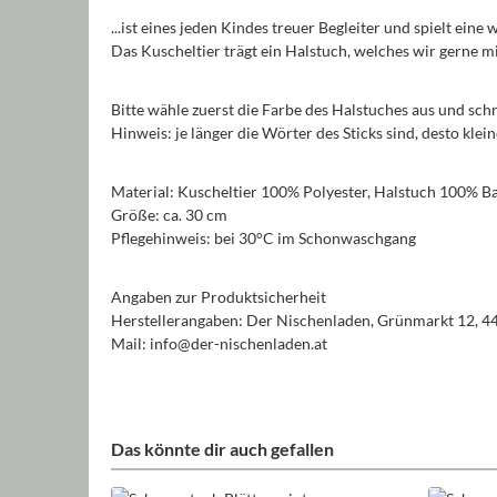
...ist eines jeden Kindes treuer Begleiter und spielt eine
Das Kuscheltier trägt ein Halstuch, welches wir gerne
Bitte wähle zuerst die Farbe des Halstuches aus und sch
Hinweis: je länger die Wörter des Sticks sind, desto kle
Material: Kuscheltier 100% Polyester, Halstuch 100% 
Größe: ca. 30 cm
Pflegehinweis: bei 30°C im Schonwaschgang
Angaben zur Produktsicherheit
Herstellerangaben: Der Nischenladen, Grünmarkt 12, 4
Mail: info@der-nischenladen.at
Das könnte dir auch gefallen