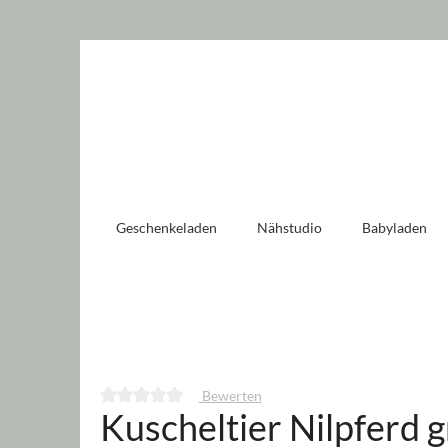
 springen
Zur Hauptnavigation springen
Geschenkeladen
Nähstudio
Babyladen
Bewerten
Kuscheltier Nilpferd 
Durchschnittliche Bewertung von 0 von 5 Sternen