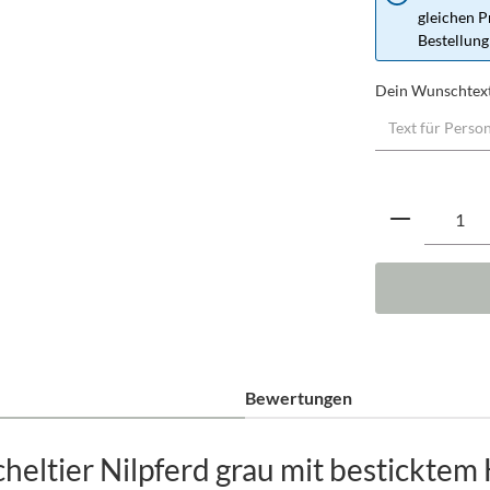
gleichen P
Bestellung
Dein Wunschtex
Produkt A
Bewertungen
eltier Nilpferd grau mit besticktem 