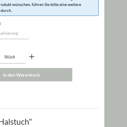
rodukt wünschen, führen Sie bitte eine weitere
 durch.
t
nzahl: Gib den gewünschten Wert ein oder b
Stück
In den Warenkorb
Halstuch"