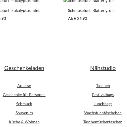
etuch Eukalyptus mint
Schmusetuch Blätter grün
er Preis:
Regulärer Preis:
6,90
Ab
€ 26,90
Geschenkeladen
Nähstudio
Anlässe
Taschen
Geschenke für Personen
Festivalbags
Schmuck
Lunchbags
Souvenirs
Wachstuchtäschchen
Küche & Wohnen
Taschentüchertaschen