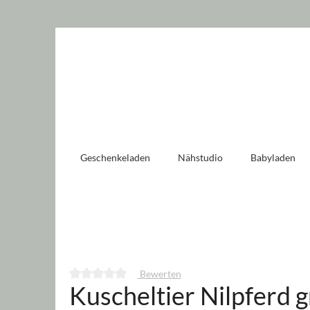
 springen
Zur Hauptnavigation springen
Geschenkeladen
Nähstudio
Babyladen
Bewerten
Kuscheltier Nilpferd 
Durchschnittliche Bewertung von 0 von 5 Sternen