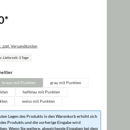
0
*
. zzgl. Versandkosten
, Lieferzeit: 3 Tage
auswählen
eltier
braun mit Punkten
grau mit Punkten
nkten
hellblau mit Punkten
kten
weiss mit Punkten
ten Legen des Produkts in den Warenkorb erhöht sich
des Produkts und die vorherige Eingabe wird
ben. Wenn Sie weitere, abweichende Eingaben bei dem