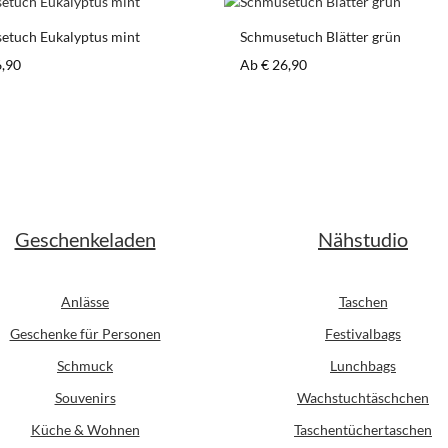
etuch Eukalyptus mint
Schmusetuch Blätter grün
er Preis:
Regulärer Preis:
6,90
Ab
€ 26,90
Geschenkeladen
Nähstudio
Anlässe
Taschen
Geschenke für Personen
Festivalbags
Schmuck
Lunchbags
Souvenirs
Wachstuchtäschchen
Küche & Wohnen
Taschentüchertaschen