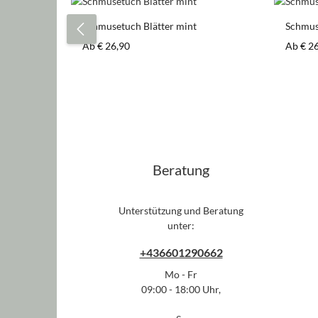
Produktgalerie überspringen
Schmusetuch Blätter mint
Schmus
Regulärer Preis:
Regulär
Ab
€ 26,90
Ab
€ 2
Beratung
Unterstützung und Beratung
unter:
+436601290662
Mo - Fr
09:00 - 18:00 Uhr,