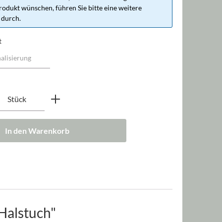
rodukt wünschen, führen Sie bitte eine weitere
 durch.
t
nzahl: Gib den gewünschten Wert ein oder b
Stück
In den Warenkorb
Halstuch"