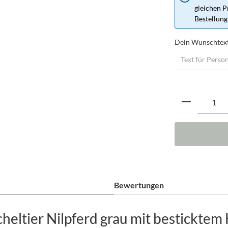
gleichen P
Bestellung
Dein Wunschtex
Produkt A
Bewertungen
eltier Nilpferd grau mit besticktem 