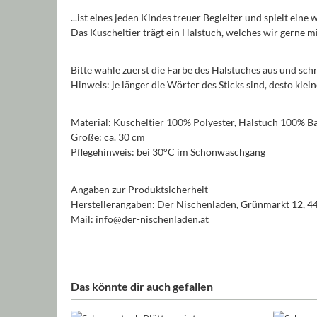
...ist eines jeden Kindes treuer Begleiter und spielt eine
Das Kuscheltier trägt ein Halstuch, welches wir gerne
Bitte wähle zuerst die Farbe des Halstuches aus und sch
Hinweis: je länger die Wörter des Sticks sind, desto kle
Material: Kuscheltier 100% Polyester, Halstuch 100% 
Größe: ca. 30 cm
Pflegehinweis: bei 30°C im Schonwaschgang
Angaben zur Produktsicherheit
Herstellerangaben: Der Nischenladen, Grünmarkt 12, 4
Mail: info@der-nischenladen.at
Das könnte dir auch gefallen