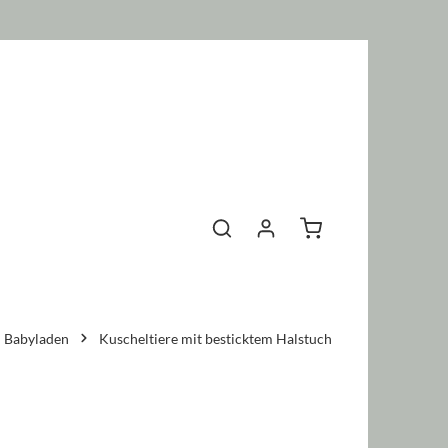
Warenkorb enthält 0 P
Babyladen
Kuscheltiere mit besticktem Halstuch